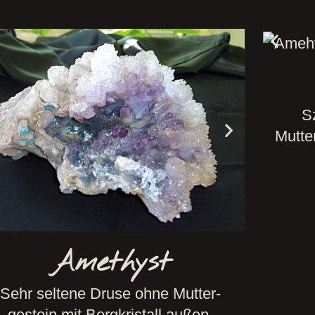
S
Mutte
Amethyst
Sehr seltene Druse ohne Mutter-
gestein mit Bergkristall außen,